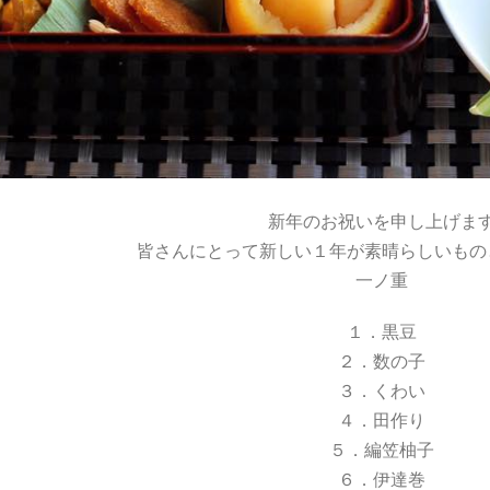
新年のお祝いを申し上げま
皆さんにとって新しい１年が素晴らしいもの
一ノ重
１．黒豆
２．数の子
３．くわい
４．田作り
５．編笠柚子
６．伊達巻