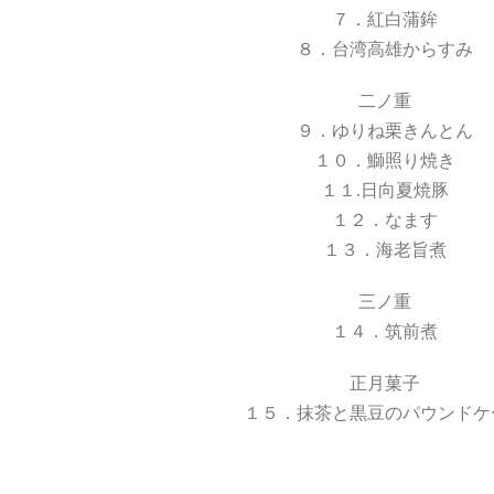
７．紅白蒲鉾
８．台湾高雄からすみ
二ノ重
９．ゆりね栗きんとん
１０．鰤照り焼き
１１.日向夏焼豚
１２．なます
１３．海老旨煮
三ノ重
１４．筑前煮
正月菓子
１５．抹茶と黒豆のパウンドケ