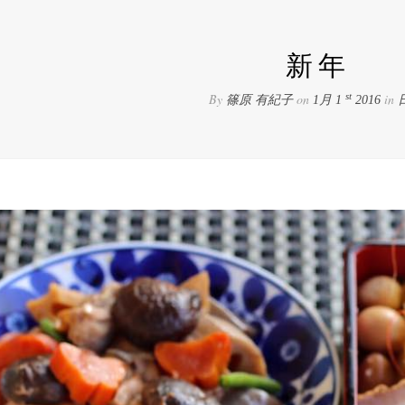
新年
By
on
in
st
篠原 有紀子
1月 1
2016