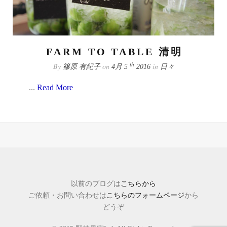
FARM TO TABLE 清明
By
on
in
th
篠原 有紀子
4月 5
2016
日々
...
Read More
以前のブログは
こちらから
ご依頼・お問い合わせは
こちらのフォームページ
から
どうぞ