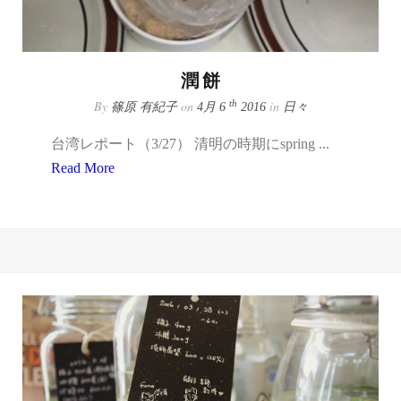
潤餅
By
on
in
th
篠原 有紀子
4月 6
2016
日々
台湾レポート（3/27） 清明の時期にspring ...
Read More