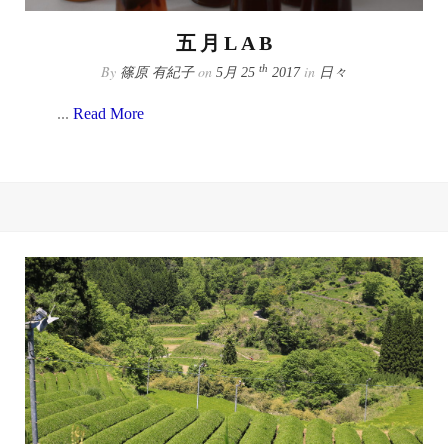
五月LAB
By
on
in
th
篠原 有紀子
5月 25
2017
日々
...
Read More