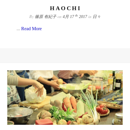
HAOCHI
By
on
in
th
篠原 有紀子
4月 17
2017
日々
...
Read More