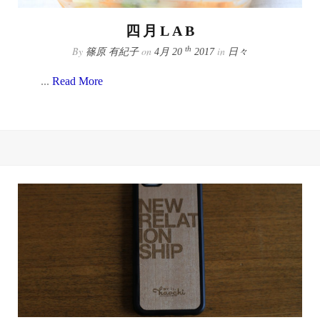
四月LAB
By
on
in
th
篠原 有紀子
4月 20
2017
日々
...
Read More