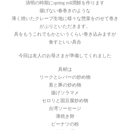
清明の時期にspring roll潤餅を作ります
揚げない春巻きのような
薄く焼いたクレープ生地に様々な惣菜をのせて巻き
がぶりといただきます。
具をもうこれでもかというくらい巻き込みますが
食すといい具合
今回は友人のお母さまが準備してくれました
具材は
リークとレバーの炒め物
葱と豚の炒め物
揚げソラマメ
セロリと固豆腐炒め物
台湾ソーセージ
薄焼き卵
ピーナツの粉