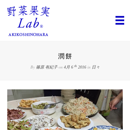
潤餅
By
on
in
th
篠原 有紀子
4月 6
2016
日々