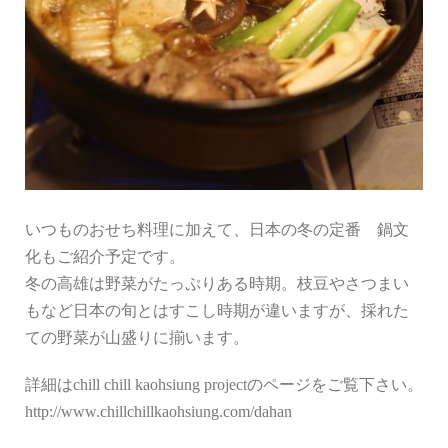
いつものおせち料理に加えて、日本の冬の定番 鍋文
化もご紹介予定です。
冬の高雄は野菜がたっぷりある時期。枝豆やさつまい
もなど日本の旬とはすこし時期が違いますが、採れた
ての野菜が山盛りに揃います。
詳細はchill chill kaohsiung projectのページをご覧下さい。
http://www.chillchillkaohsiung.com/dahan