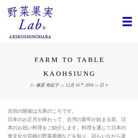
FARM TO TABLE
KAOHSIUNG
By
on
in
th
篠原 有紀子
12月 16
2016
日々
次回の開催は大寒のころです。
日本のお正月が終わって、台湾の新年が始まる前。日
本のお祝い料理をご紹介します。料理を通じて日本の
食文化や宮崎の野菜果物などを知り、語らいながら楽