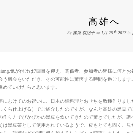
高雄へ
By
on
in
th
篠原 有紀子
1月 26
2017
able kaohsiung.気が付けは7回目を迎え、関係者、参加者の
会う機会をいただき、その可能性に驚愕する時間を過ごします
進めていけたらと思います。
年にむけてのお祝いに、日本の鍋料理とおせちを数種作りまし
っくら仕上げる）でご紹介したのですが、なんと高雄の黒豆で
の作り方でぴかぴかの黒豆を炊いてきたので驚きでしたが、調
そは黒豆茶として使用されているようで、皮もとても固く、見