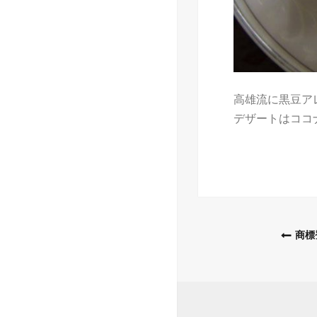
高雄流に黒豆ア
デザートはココ
Post
商標
navigatio