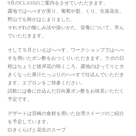
9月のCLASSのご案内をさせていただきます。
露地ではへべすが実り、葡萄や梨、くり、生落花生。
野山でも秋がはじまりました。
それぞれの愉しみ法や扱いかた、栄養について、学ん
でいただきます。
そして９月といえばへべす、ワークショップではへべ
すを用いたポン酢をおつくりいただきます。ラボの日
程はちょうど彼岸花の咲くころ、露地のぽってりと大
きくなった果汁たっぷりのへべすで仕込んでいただき
ます。エプロンをご持参ください。
試飲には春に仕込んだ日向夏ポン酢をお味見いただく
予定です。
デザートは宮崎の食材を用いた台湾スイーツのご紹介
を予定しています。
白きくらげと花生のスープ