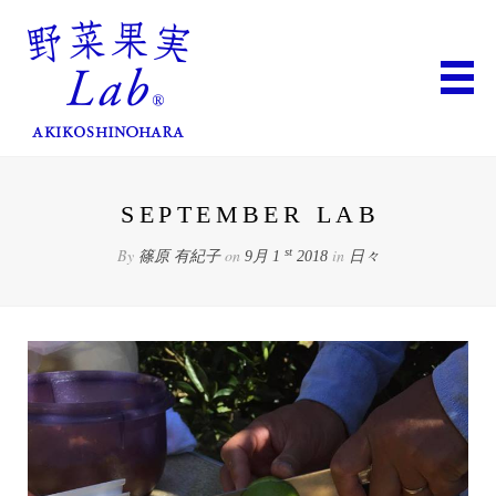
SEPTEMBER LAB
By
on
in
st
篠原 有紀子
9月 1
2018
日々